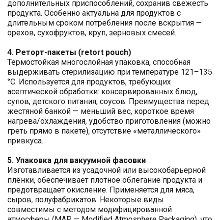
дополнительных приспособлений, сохранив свежесть
продукта. Особенно актуальна для продуктов с
длительным сроком потребления после вскрытия —
орехов, сухофруктов, круп, зерновых смесей.
4. Реторт-пакеты (retort pouch)
Термостойкая многослойная упаковка, способная
выдерживать стерилизацию при температуре 121–135
°C. Используется для продуктов, требующих
асептической обработки: консервированных блюд,
супов, детского питания, соусов. Преимущества перед
жестяной банкой — меньший вес, короткое время
нагрева/охлаждения, удобство приготовления (можно
греть прямо в пакете), отсутствие «металлического»
привкуса.
5. Упаковка для вакуумной фасовки
Изготавливается из усадочной или высокобарьерной
плёнки, обеспечивает плотное облегание продукта и
предотвращает окисление. Применяется для мяса,
сыров, полуфабрикатов. Некоторые виды
совместимы с методом модифицированной
атмосферы (MAP — Modified Atmosphere Packaging), что