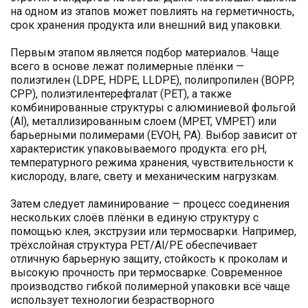
на одном из этапов может повлиять на герметичность,
срок хранения продукта или внешний вид упаковки.
Первым этапом является подбор материалов. Чаще
всего в основе лежат полимерные плёнки —
полиэтилен (LDPE, HDPE, LLDPE), полипропилен (BOPP,
CPP), полиэтилентерефталат (PET), а также
комбинированные структуры с алюминиевой фольгой
(Al), металлизированным слоем (MPET, VMPET) или
барьерными полимерами (EVOH, PA). Выбор зависит от
характеристик упаковываемого продукта: его pH,
температурного режима хранения, чувствительности к
кислороду, влаге, свету и механическим нагрузкам.
Затем следует ламинирование — процесс соединения
нескольких слоёв плёнки в единую структуру с
помощью клея, экструзии или термосварки. Например,
трёхслойная структура PET/Al/PE обеспечивает
отличную барьерную защиту, стойкость к проколам и
высокую прочность при термосварке. Современное
производство гибкой полимерной упаковки всё чаще
использует технологии безрастворного