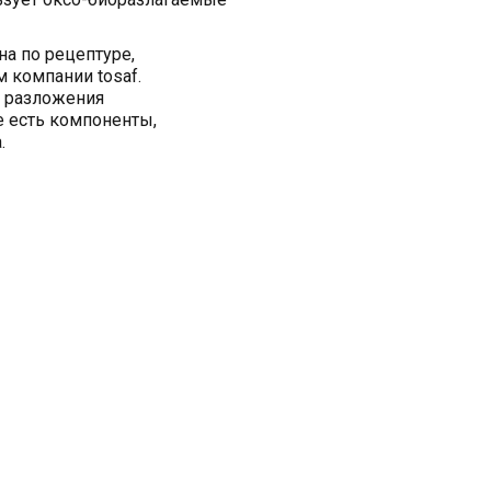
а по рецептуре,
 компании tosaf.
д разложения
е есть компоненты,
.