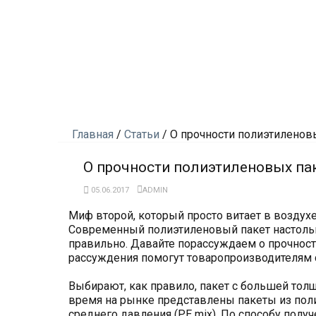
Главная
/
Статьи
/
О прочности полиэтиленов
О прочности полиэтиленовых па
05.06.2017
ADMIN
Миф второй, который просто витает в воздухе
Современный полиэтиленовый пакет настолько
правильно. Давайте порассуждаем о прочности
рассуждения помогут товаропроизводителям с
Выбирают, как правило, пакет с большей толщ
время на рынке представлены пакеты из поли
среднего давления (PE mix). По способу полу