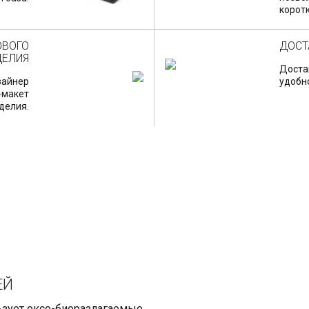
коротк
ОВОГО
ДОСТ
ДЕЛИЯ
Доста
изайнер
удобн
-макет
делия.
ЕЙ
ьзует оксо-биоразлагаемые