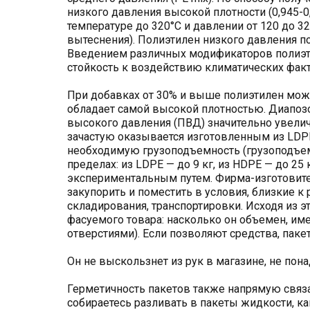
низкого давления высокой плотности (0,945-
температуре до 320°С и давлении от 120 до 3
вытеснения). Полиэтилен низкого давления п
Введением различных модификаторов полиэти
стойкость к воздействию климатических факто
При добавках от 30% и выше полиэтилен мож
обладает самой высокой плотностью. Диапозон
высокого давления (ПВД) значительно увелич
зачастую оказывается изготовленным из LDPE
необходимую грузоподъемность (грузоподъем
пределах: из LDPE — до 9 кг, из HDPE — до 2
экспериментальным путем. Фирма-изготовите
закупорить и поместить в условия, близкие к
складирования, транспортировки. Исходя из э
фасуемого товара: насколько он объемен, име
отверстиями). Если позволяют средства, пак
Он не выскользнет из рук в магазине, не пон
Герметичность пакетов также напрямую связа
собираетесь разливать в пакеты жидкости, ка