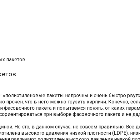
ых пакетов
кетов
: «полиэтиленовые пакеты непрочны и очень быстро рвутся
 прочен, что в него можно грузить кирпичи. Конечно, есл
 фасовочного пакета и попытаемся понять, от каких парам
ориентироваться при выборе фасовочного пакета и не дад
иной. Но это, в данном случае, не совсем правильно. Все 
этилена высокого давления низкой плотности (LDPE), низ
чения различают полиэтилен высокого давления низкой плот