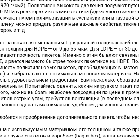
0,970 г/см2). Полиэтилен высокого давления получают пут
20 МПа в реакторах автоклавного типа (идеального смешени
олучают путем полимеризации в суспензии или в газовой ф
лену можно придать различные важные свойства, такие к
ров и т. д.
ет называться смешанным. При равный толщинах наиболее
 толщин для HDPE — от 9 до 55 мкм. Для LDPE — от 30 до 
ивают прочность пакетов. Именно с этим бывают связаны 
, и рвется намного быстрее тонких пакетиков из HDPE. П
ность полиэтиленовых пакетов, преобладающих в настоящ
5 кг) и выбрать пакет с оптимальным составом материала. 
ль с удовольствием предоставит Вам несколько образцов
 реальным. Попытайтесь оценить, каким нагрузкам пакет по
того, можно выбрать наиболее подходящий по цене и прочн
ет ли острые углы, требует ли вентиляции (в последнем 
ет можно сделать максимально удобным для использования
адобится и приобретение дополнительного пакета, чтобы не
на с используемым материалом, его толщиной, а также пр
к в случае «пакетов в коробке» (bag in box), ваши технич